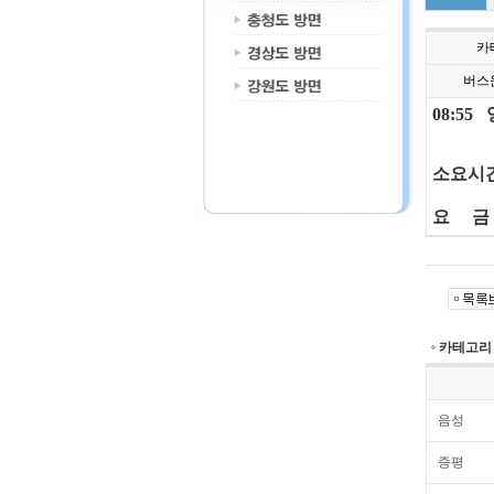
카
버스
08:5
소요시간
요 금 
카테고리
음성
증평