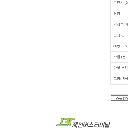
구인사 (
단양
의정부(
엄정,감곡
태평리,하
수원 (전
안양,부천
고양(백석동