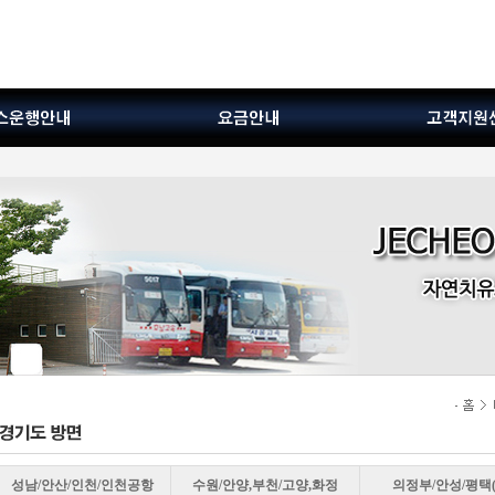
성남/안산/인천/인천공항
수원/안양,부천/고양,화정
의정부/안성/평택