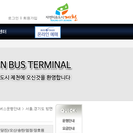
로그인
l
회원가입
(당진)/오산/송탄/엄정/장호원