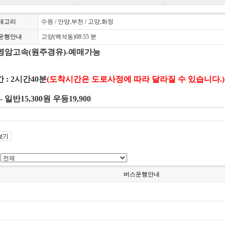
테고리
수원 / 안양,부천 / 고양,화정
운행안내
고양(백석동)08:55 분
5 영암고속(원주경유)-예매가능
 : 2시간40분
(도착시간은 도로사정에 따라 달라질 수 있습니다.)
- 일반
15,300원 우등
19,900
버스운행안내