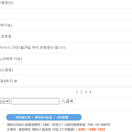
운행중단)
예매가능)
,장호원
이닉스 25년2월20일 부터 운행중단 됩니다..
 노선예매 가능)
(소풍동)
)08:55 분
1
2
3
4