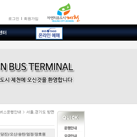
로그인
l
회원가입
(당진)/오산/송탄/엄정/장호원