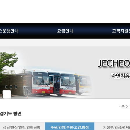
성남/안산/인천/인천공항
수원/안양,부천/고양,화정
의정부/안성/평택