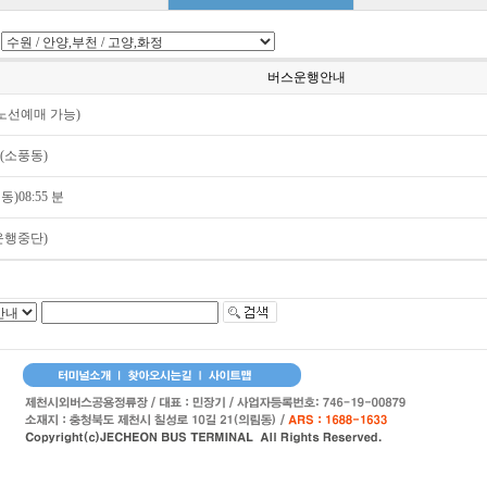
버스운행안내
 노선예매 가능)
(소풍동)
)08:55 분
운행중단)