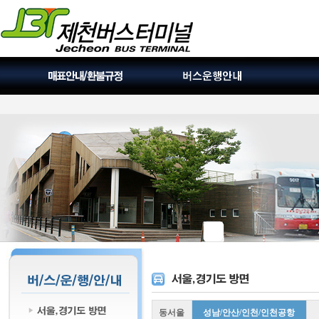
동서울
성남/안산/인천/인천공항