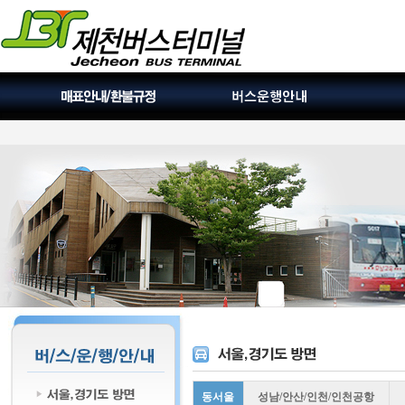
동서울
성남/안산/인천/인천공항