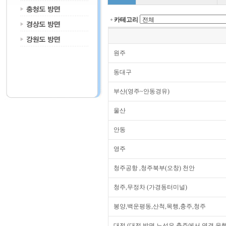
카테고리
원주
동대구
부산(영주~안동경유)
울산
안동
영주
청주공항 ,청주북부(오창) 천안
청주,무정차 (가경동터미널)
봉양,백운평동,산척,목행,충주,청주
대전 (대전 방면 노선은 충주에서 연결 운행